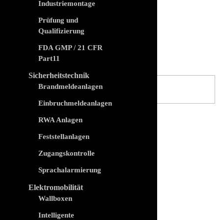
Industriemontage
Prüfung und
Qualifizierung
FDA GMP / 21 CFR
Part11
Einzelnes Ergebnis wird angezeigt
Sicherheitstechnik
Brandmeldeanlagen
Einbruchmeldeanlagen
RWA Anlagen
Feststellanlagen
Zugangskontrolle
Sprachalarmierung
Elektromobilität
Wallboxen
Intelligente