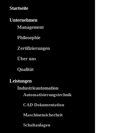
Startseite
Unternehmen
Management
Philosophie
Zertifizierungen
Über uns
Qualität
Leistungen
Industrieautomation
Automatisierungstechnik
CAD Dokumentation
Maschinensicherheit
Schaltanlagen